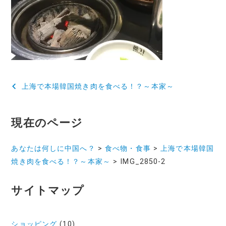
投
上海で本場韓国焼き肉を食べる！？～本家～
稿
ナ
現在のページ
ビ
あなたは何しに中国へ？
>
食べ物・食事
>
上海で本場韓国
ゲ
焼き肉を食べる！？～本家～
>
IMG_2850-2
ー
サイトマップ
シ
ョ
ショッピング
(10)