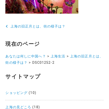
投
上海の旧正月とは、街の様子は？
稿
ナ
現在のページ
ビ
あなたは何しに中国へ？
>
上海生活
>
上海の旧正月とは、
ゲ
街の様子は？
>
DSC01252-2
ー
サイトマップ
シ
ョ
ショッピング
(10)
ン
上海の見どころ
(18)