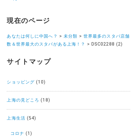
ナ
現在のページ
ビ
ゲ
あなたは何しに中国へ？
>
未分類
>
世界最多のスタバ店舗
ー
数＆世界最大のスタバがある上海！？
>
DSC02288 (2)
シ
サイトマップ
ョ
ン
ショッピング
(10)
上海の見どころ
(18)
上海生活
(54)
コロナ
(1)