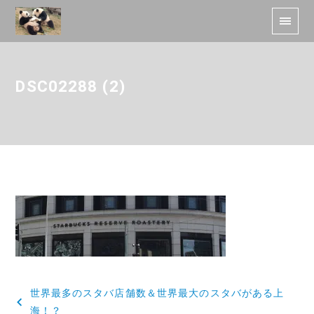
DSC02288 (2)
投
世界最多のスタバ店舗数＆世界最大のスタバがある上
稿
海！？