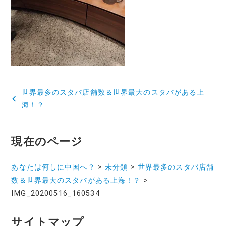
投
世界最多のスタバ店舗数＆世界最大のスタバがある上
稿
海！？
ナ
現在のページ
ビ
ゲ
あなたは何しに中国へ？
>
未分類
>
世界最多のスタバ店舗
ー
数＆世界最大のスタバがある上海！？
>
IMG_20200516_160534
シ
ョ
サイトマップ