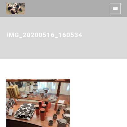
IMG_20200516_160534