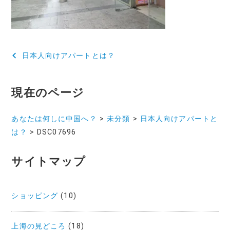
投
日本人向けアパートとは？
稿
ナ
現在のページ
ビ
あなたは何しに中国へ？
>
未分類
>
日本人向けアパートと
ゲ
は？
>
DSC07696
ー
サイトマップ
シ
ョ
ショッピング
(10)
ン
上海の見どころ
(18)