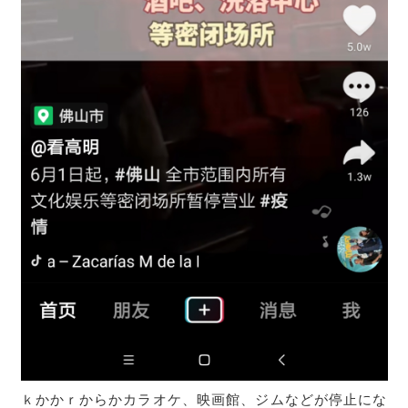
ｋかかｒからかカラオケ、映画館、ジムなどが停止にな