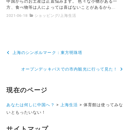
中国からのお土産は正直悩みます。 色々な小物がある一
方、食べ物等は人によっては喜ばないことがあるから...
2021-06-18
ショッピング
/
上海生活
投
上海のシンボルマーク：東方明珠塔
稿
オープンデッキバスでの市内観光に行って見た！
ナ
ビ
現在のページ
ゲ
ー
あなたは何しに中国へ？
>
上海生活
>
体育館は使ってみな
いともったいない！
シ
ョ
サイトマップ