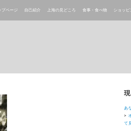
ップページ
自己紹介
上海の見どころ
食事・食べ物
ショッピ
現
あ
>
て