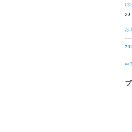
現
20
お
2
中
プ