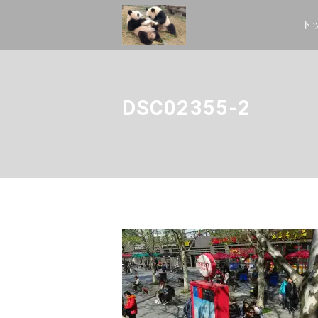
ト
DSC02355-2