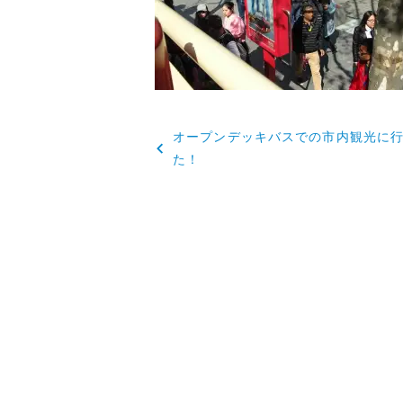
投
オープンデッキバスでの市内観光に
稿
た！
ナ
ビ
ゲ
ー
シ
ョ
ン