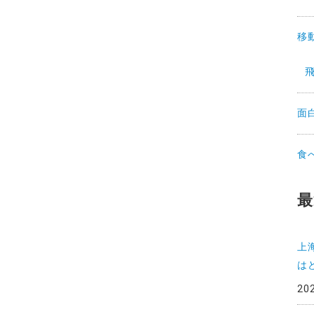
移
面
食
最
上
は
20