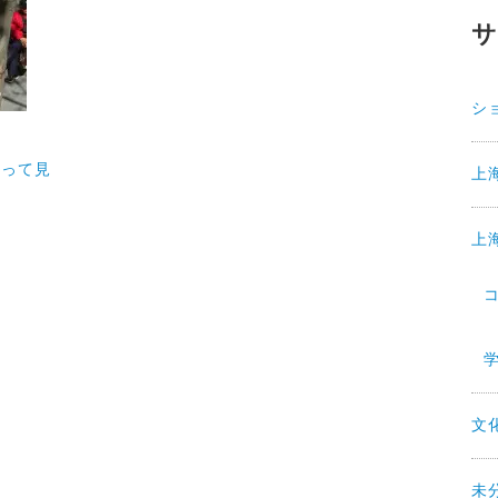
シ
行って見
上
上
文
未