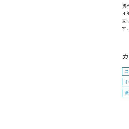
初
４
立
す
カ