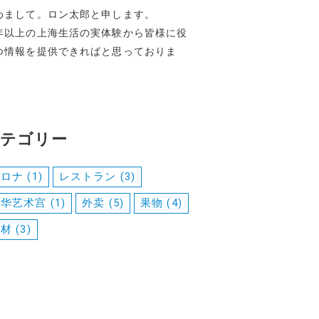
めまして。ロン太郎と申します。
年以上の上海生活の実体験から皆様に役
つ情報を提供できればと思っておりま
。
テゴリー
コロナ
(1)
レストラン
(3)
中华艺术宫
(1)
外卖
(5)
果物
(4)
食材
(3)