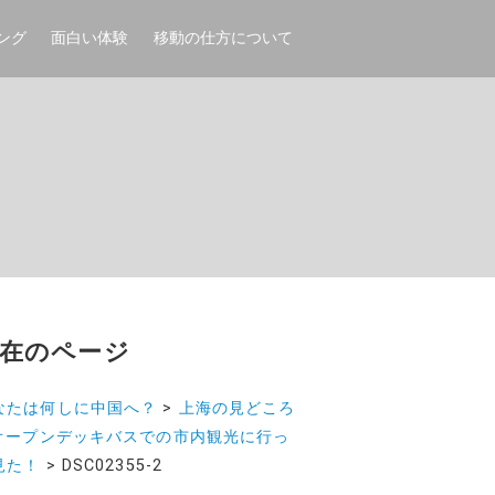
ング
面白い体験
移動の仕方について
在のページ
なたは何しに中国へ？
>
上海の見どころ
オープンデッキバスでの市内観光に行っ
見た！
>
DSC02355-2