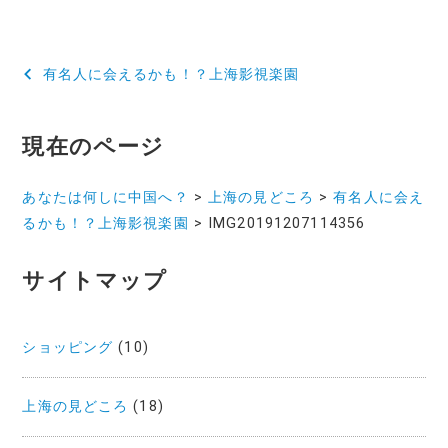
投
有名人に会えるかも！？上海影視楽園
稿
ナ
現在のページ
ビ
あなたは何しに中国へ？
>
上海の見どころ
>
有名人に会え
ゲ
るかも！？上海影視楽園
>
IMG20191207114356
ー
サイトマップ
シ
ョ
ショッピング
(10)
ン
上海の見どころ
(18)