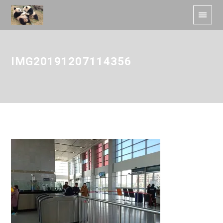
IMG20191207114356