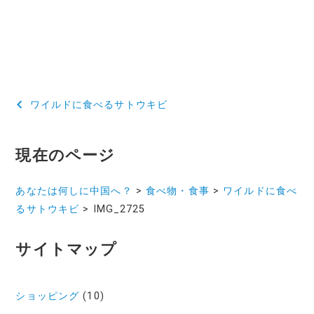
投
ワイルドに食べるサトウキビ
稿
ナ
現在のページ
ビ
あなたは何しに中国へ？
>
食べ物・食事
>
ワイルドに食べ
ゲ
るサトウキビ
>
IMG_2725
ー
サイトマップ
シ
ョ
ショッピング
(10)
ン