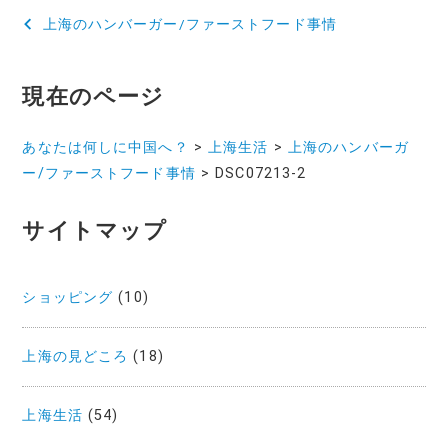
投
上海のハンバーガー/ファーストフード事情
稿
ナ
現在のページ
ビ
あなたは何しに中国へ？
>
上海生活
>
上海のハンバーガ
ゲ
ー/ファーストフード事情
>
DSC07213-2
ー
サイトマップ
シ
ョ
ショッピング
(10)
ン
上海の見どころ
(18)
上海生活
(54)