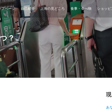
ップページ
自己紹介
上海の見どころ
食事・食べ物
ショッピ
つ？
現
あ