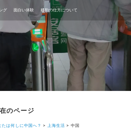
ング
面白い体験
移動の仕方について
在のページ
なたは何しに中国へ？
>
上海生活
>
中国