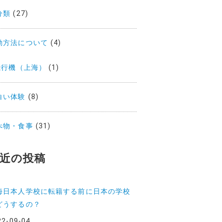
分類
(27)
動方法について
(4)
飛行機（上海）
(1)
白い体験
(8)
べ物・食事
(31)
近の投稿
海日本人学校に転籍する前に日本の学校
どうするの？
22-09-04