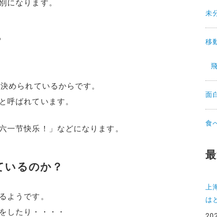
別になります。
未
？
移
と決められているからです。
面
と呼ばれています。
食
六一节快乐！」などになります。
最
ているのか？
上
るようです。
は
をしたり・・・・
20