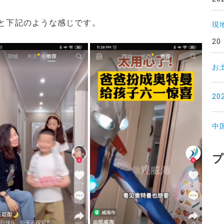
いると下記のような感じです。
現
20
お
2
中
プ