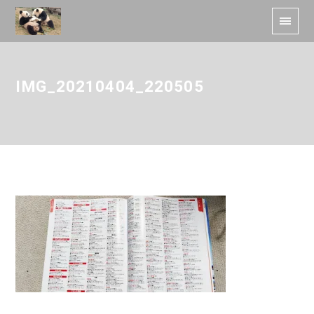
IMG_20210404_220505