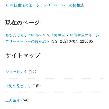
投
中国生活の第一歩：フリーペーパーの情報誌
稿
ナ
現在のページ
ビ
あなたは何しに中国へ？
>
上海生活
>
中国生活の第一歩：
ゲ
フリーペーパーの情報誌
>
IMG_20210404_220505
ー
サイトマップ
シ
ョ
ショッピング
(10)
ン
上海の見どころ
(18)
上海生活
(54)