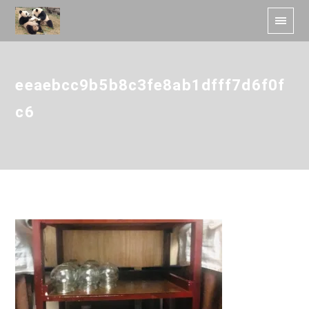
eeaebcc9b5b8c3fe8ab1dfff7d6f0f
c6