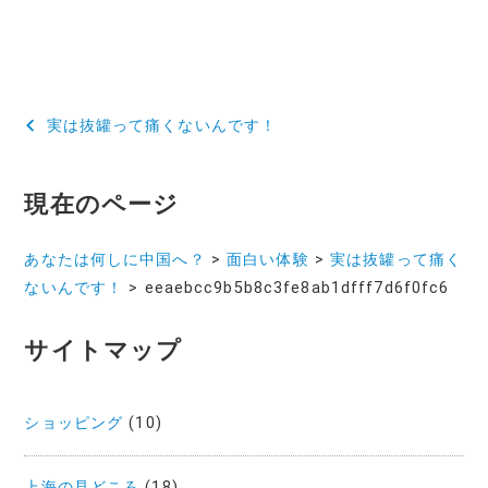
投
実は抜罐って痛くないんです！
稿
ナ
現在のページ
ビ
あなたは何しに中国へ？
>
面白い体験
>
実は抜罐って痛く
ゲ
ないんです！
>
eeaebcc9b5b8c3fe8ab1dfff7d6f0fc6
ー
サイトマップ
シ
ョ
ショッピング
(10)
ン
上海の見どころ
(18)