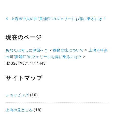
投
上海市中央の川”黄浦江”のフェリーにお得に乗るには？
稿
ナ
現在のページ
ビ
あなたは何しに中国へ？
>
移動方法について
>
上海市中央
ゲ
の川”黄浦江”のフェリーにお得に乗るには？
>
ー
IMG20190714114445
シ
サイトマップ
ョ
ン
ショッピング
(10)
上海の見どころ
(18)