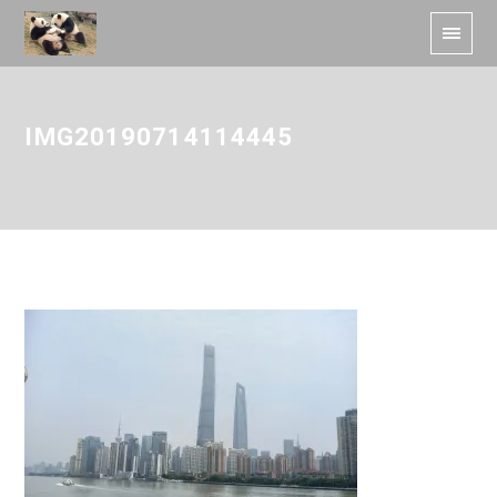
IMG20190714114445