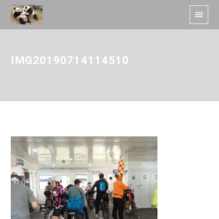
IMG20190714114510