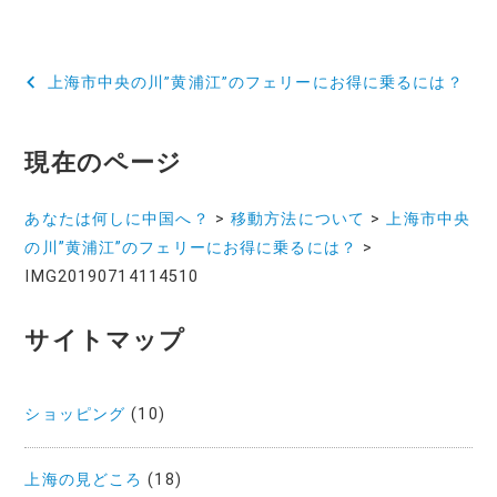
投
上海市中央の川”黄浦江”のフェリーにお得に乗るには？
稿
ナ
現在のページ
ビ
あなたは何しに中国へ？
>
移動方法について
>
上海市中央
ゲ
の川”黄浦江”のフェリーにお得に乗るには？
>
ー
IMG20190714114510
シ
サイトマップ
ョ
ン
ショッピング
(10)
上海の見どころ
(18)