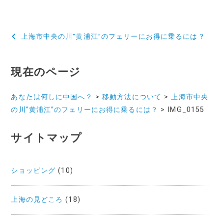
投
上海市中央の川”黄浦江”のフェリーにお得に乗るには？
稿
ナ
現在のページ
ビ
あなたは何しに中国へ？
>
移動方法について
>
上海市中央
ゲ
の川”黄浦江”のフェリーにお得に乗るには？
>
IMG_0155
ー
サイトマップ
シ
ョ
ショッピング
(10)
ン
上海の見どころ
(18)