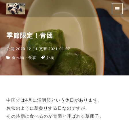
季節限定！青团
公開:2020-12-11
更新:2021-01-07
食べ物・食事
外卖
中国では4月に清明節という休日があります。
お盆のように墓参りする日なのですが、
その時期に食べるのが青团と呼ばれる草団子。