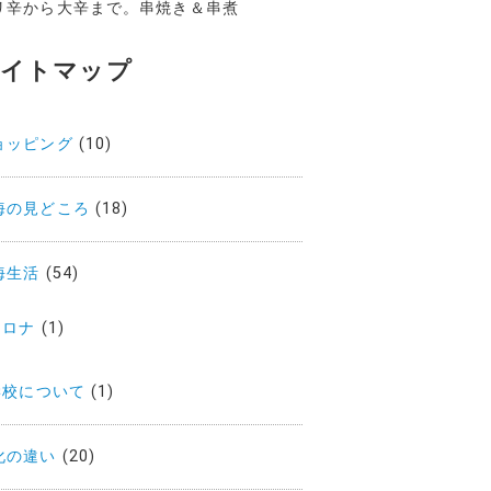
リ辛から大辛まで。串焼き＆串煮
サイトマップ
ョッピング
(10)
海の見どころ
(18)
海生活
(54)
コロナ
(1)
学校について
(1)
化の違い
(20)