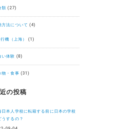
分類
(27)
動方法について
(4)
飛行機（上海）
(1)
白い体験
(8)
べ物・食事
(31)
近の投稿
海日本人学校に転籍する前に日本の学校
どうするの？
22-09-04