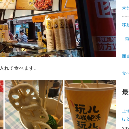
未
移
面
入れて食べます。
食
最
上
は
20