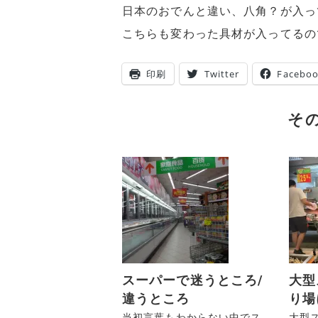
日本のおでんと違い、八角？が入っ
こちらも変わった具材が入ってるの
印刷
Twitter
Facebo
そ
スーパーで迷うところ/
大型
違うところ
り場
当初言葉もわからない中でス
大型