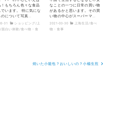
品！もちろん色々な食品
なことの一つに日常の買い物
んでいます。 特に気にな
があるかと思います。その買
のについて写真...
い物の中心がスーパーマ...
03-31
ショッピング
/
上
2021-03-30
上海生活
/
食べ
活
/
面白い体験
/
食べ物・食
物・食事
麺
焼いた小籠包？おいしいの？小楊生煎