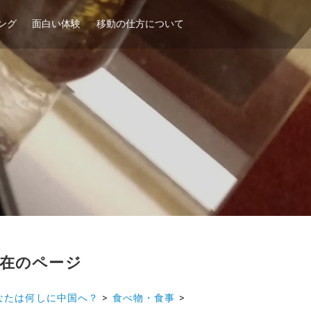
ング
面白い体験
移動の仕方について
在のページ
なたは何しに中国へ？
>
食べ物・食事
>