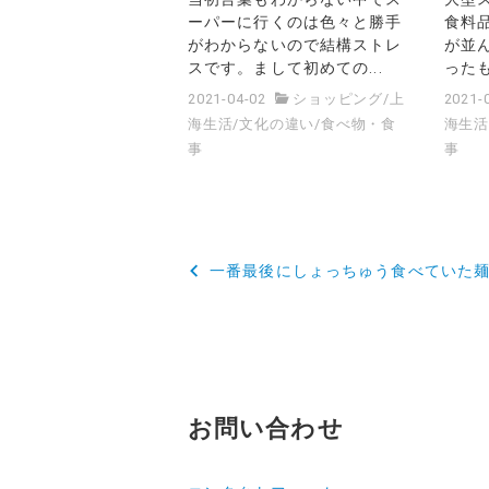
ーパーに行くのは色々と勝手
食料
がわからないので結構ストレ
が並
スです。まして初めての...
ったも
2021-04-02
ショッピング
/
上
2021-
海生活
/
文化の違い
/
食べ物・食
海生
事
事
投
一番最後にしょっちゅう食べていた
稿
ナ
ビ
ゲ
お問い合わせ
ー