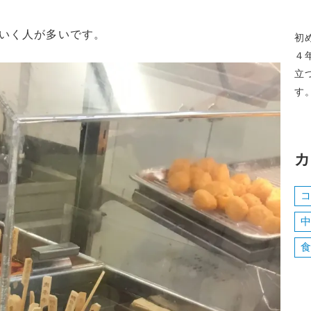
いく人が多いです。
初
４
立
す
カ