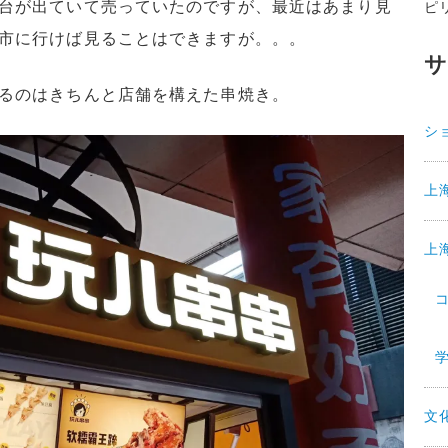
台が出ていて売っていたのですが、最近はあまり見
ピ
市に行けば見ることはできますが。。。
るのはきちんと店舗を構えた串焼き。
シ
上
上
文