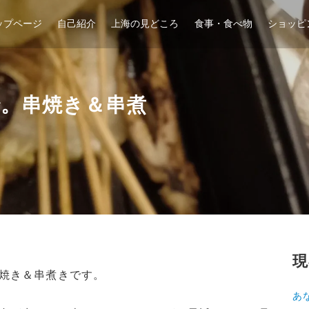
ップページ
自己紹介
上海の見どころ
食事・食べ物
ショッピ
。串焼き＆串煮
現
焼き＆串煮きです。
あ